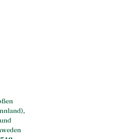
oßen
nnland),
 und
chweden