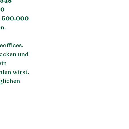
.548
10
s
500.000
n.
offices.
packen und
ein
hlen wirst.
lichen