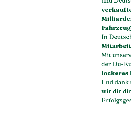
und Deuts
verkauft
Milliarde
Fahrzeug
In Deutsc
Mitarbei
Mit unser
der Du-Ku
lockeres
Und dank
wir dir di
Erfolgsge