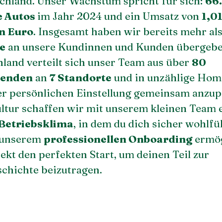
chland. Unser Wachstum spricht für sich:
66
e Autos
im Jahr 2024 und ein Umsatz von
1,0
n Euro
. Insgesamt haben wir bereits mehr al
e
an unsere Kundinnen und Kunden übergebe
hland verteilt sich unser Team aus über
80
tenden
an
7 Standorte
und in unzählige Home
er persönlichen Einstellung gemeinsam anzu
ltur schaffen wir mit unserem kleinen Team 
 Betriebsklima
, in dem du dich sicher wohlfü
 unserem
professionellen Onboarding
ermög
rekt den perfekten Start, um deinen Teil zur
schichte beizutragen.